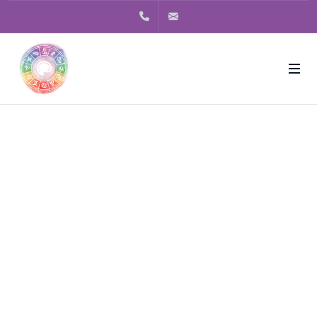
+53.11.942541008
contato@astroterarte.com