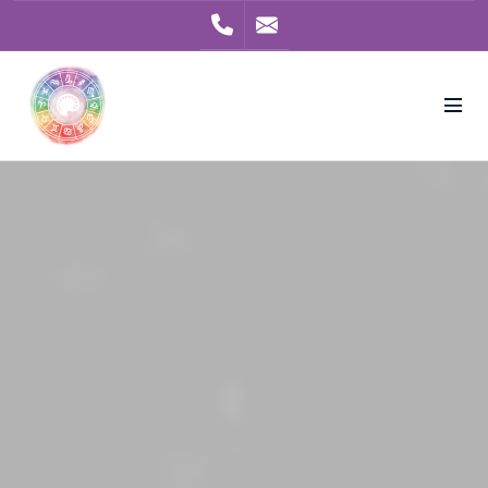
+53.11.942541008
contato@astroter